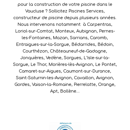
pour la construction de votre piscine dans le
Vaucluse ? Sollicitez Piscines Services,
constructeur de piscine depuis plusieurs années.
Nous intervenons notamment à
Carpentras
,
Loriol-sur-Comtat
,
Monteux
,
Aubignan
,
Pernes-
les-Fontaines
,
Mazan
,
Sarrians
,
Caromb
,
Entraigues-sur-la-Sorgue
,
Bédarrides
,
Bédoin
,
Courthézon
,
Châteauneuf-de-Gadagne
,
Jonquières
,
Vedène
,
Sorgues
,
L’Isle-sur-la-
Sorgue
,
Le Thor
,
Morières-lès-Avignon
,
Le Pontet
,
Camaret-sur-Aigues
,
Caumont-sur-Durance
,
Saint-Saturnin-les-Avignon
,
Cavaillon
,
Avignon
,
Gordes
,
Vaison-la-Romaine
,
Pierrelatte
,
Orange
,
Apt
,
Bollène
…