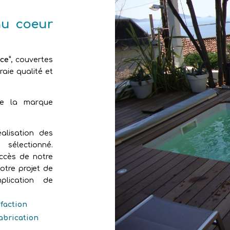
au coeur
ce”
, couvertes
aie qualité et
de la marque
alisation des
sélectionné.
uccès de notre
otre projet de
plication de
sfaction
fabrication