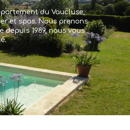
département du Vaucluse,
ter et spas. Nous prenons
re depuis 1989, nous vous
é.