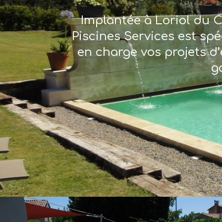
Implantée à Loriol du C
Piscines Services est sp
en charge vos projets d’
g