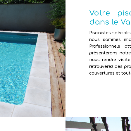
Votre pi
dans le Va
Piscinistes spéciali
nous sommes impl
Professionnels 
présenterons notr
nous rendre visit
retrouverez des pro
couvertures et tout