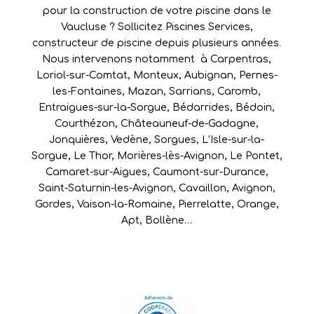
pour la construction de votre piscine dans le
Vaucluse ? Sollicitez Piscines Services,
constructeur de piscine depuis plusieurs années.
Nous intervenons notamment à
Carpentras
,
Loriol-sur-Comtat
,
Monteux
,
Aubignan
,
Pernes-
les-Fontaines
,
Mazan
,
Sarrians
,
Caromb
,
Entraigues-sur-la-Sorgue
,
Bédarrides
,
Bédoin
,
Courthézon
,
Châteauneuf-de-Gadagne
,
Jonquières
,
Vedène
,
Sorgues
,
L’Isle-sur-la-
Sorgue
,
Le Thor
,
Morières-lès-Avignon
,
Le Pontet
,
Camaret-sur-Aigues
,
Caumont-sur-Durance
,
Saint-Saturnin-les-Avignon
,
Cavaillon
,
Avignon
,
Gordes
,
Vaison-la-Romaine
,
Pierrelatte
,
Orange
,
Apt
,
Bollène
…