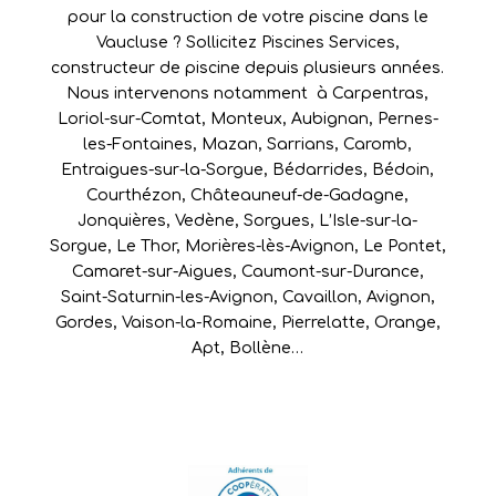
pour la construction de votre piscine dans le
Vaucluse ? Sollicitez Piscines Services,
constructeur de piscine depuis plusieurs années.
Nous intervenons notamment à
Carpentras
,
Loriol-sur-Comtat
,
Monteux
,
Aubignan
,
Pernes-
les-Fontaines
,
Mazan
,
Sarrians
,
Caromb
,
Entraigues-sur-la-Sorgue
,
Bédarrides
,
Bédoin
,
Courthézon
,
Châteauneuf-de-Gadagne
,
Jonquières
,
Vedène
,
Sorgues
,
L’Isle-sur-la-
Sorgue
,
Le Thor
,
Morières-lès-Avignon
,
Le Pontet
,
Camaret-sur-Aigues
,
Caumont-sur-Durance
,
Saint-Saturnin-les-Avignon
,
Cavaillon
,
Avignon
,
Gordes
,
Vaison-la-Romaine
,
Pierrelatte
,
Orange
,
Apt
,
Bollène
…