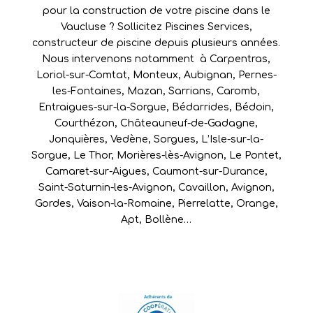
pour la construction de votre piscine dans le
Vaucluse ? Sollicitez Piscines Services,
constructeur de piscine depuis plusieurs années.
Nous intervenons notamment à
Carpentras
,
Loriol-sur-Comtat
,
Monteux
,
Aubignan
,
Pernes-
les-Fontaines
,
Mazan
,
Sarrians
,
Caromb
,
Entraigues-sur-la-Sorgue
,
Bédarrides
,
Bédoin
,
Courthézon
,
Châteauneuf-de-Gadagne
,
Jonquières
,
Vedène
,
Sorgues
,
L’Isle-sur-la-
Sorgue
,
Le Thor
,
Morières-lès-Avignon
,
Le Pontet
,
Camaret-sur-Aigues
,
Caumont-sur-Durance
,
Saint-Saturnin-les-Avignon
,
Cavaillon
,
Avignon
,
Gordes
,
Vaison-la-Romaine
,
Pierrelatte
,
Orange
,
Apt
,
Bollène
…