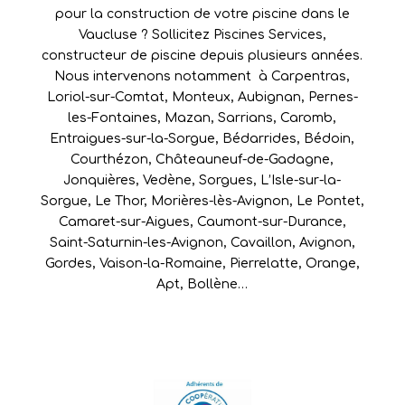
pour la construction de votre piscine dans le
Vaucluse ? Sollicitez Piscines Services,
constructeur de piscine depuis plusieurs années.
Nous intervenons notamment à
Carpentras
,
Loriol-sur-Comtat
,
Monteux
,
Aubignan
,
Pernes-
les-Fontaines
,
Mazan
,
Sarrians
,
Caromb
,
Entraigues-sur-la-Sorgue
,
Bédarrides
,
Bédoin
,
Courthézon
,
Châteauneuf-de-Gadagne
,
Jonquières
,
Vedène
,
Sorgues
,
L’Isle-sur-la-
Sorgue
,
Le Thor
,
Morières-lès-Avignon
,
Le Pontet
,
Camaret-sur-Aigues
,
Caumont-sur-Durance
,
Saint-Saturnin-les-Avignon
,
Cavaillon
,
Avignon
,
Gordes
,
Vaison-la-Romaine
,
Pierrelatte
,
Orange
,
Apt
,
Bollène
…