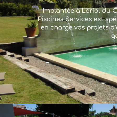
Implantée à Loriol du C
Piscines Services est sp
en charge vos projets d’
g