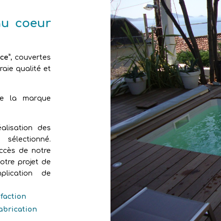
au coeur
ce”
, couvertes
aie qualité et
de la marque
alisation des
sélectionné.
uccès de notre
otre projet de
plication de
sfaction
fabrication