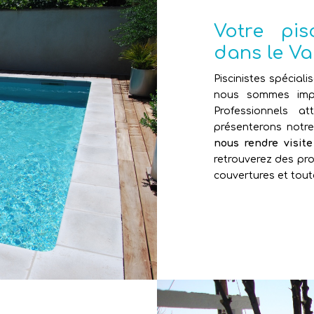
Votre pi
dans le Va
Piscinistes spéciali
nous sommes impl
Professionnels 
présenterons notr
nous rendre visit
retrouverez des pro
couvertures et tout