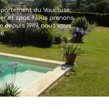
département du Vaucluse,
ter et spas. Nous prenons
re depuis 1989, nous vous
é.