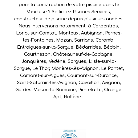
pour la construction de votre piscine dans le
Vaucluse ? Sollicitez Piscines Services,
constructeur de piscine depuis plusieurs années.
Nous intervenons notamment à
Carpentras
,
Loriol-sur-Comtat
,
Monteux
,
Aubignan
,
Pernes-
les-Fontaines
,
Mazan
,
Sarrians
,
Caromb
,
Entraigues-sur-la-Sorgue
,
Bédarrides
,
Bédoin
,
Courthézon
,
Châteauneuf-de-Gadagne
,
Jonquières
,
Vedène
,
Sorgues
,
L’Isle-sur-la-
Sorgue
,
Le Thor
,
Morières-lès-Avignon
,
Le Pontet
,
Camaret-sur-Aigues
,
Caumont-sur-Durance
,
Saint-Saturnin-les-Avignon
,
Cavaillon
,
Avignon
,
Gordes
,
Vaison-la-Romaine
,
Pierrelatte
,
Orange
,
Apt
,
Bollène
…