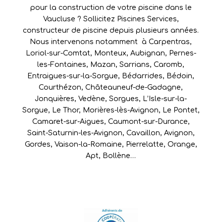
pour la construction de votre piscine dans le
Vaucluse ? Sollicitez Piscines Services,
constructeur de piscine depuis plusieurs années.
Nous intervenons notamment à
Carpentras
,
Loriol-sur-Comtat
,
Monteux
,
Aubignan
,
Pernes-
les-Fontaines
,
Mazan
,
Sarrians
,
Caromb
,
Entraigues-sur-la-Sorgue
,
Bédarrides
,
Bédoin
,
Courthézon
,
Châteauneuf-de-Gadagne
,
Jonquières
,
Vedène
,
Sorgues
,
L’Isle-sur-la-
Sorgue
,
Le Thor
,
Morières-lès-Avignon
,
Le Pontet
,
Camaret-sur-Aigues
,
Caumont-sur-Durance
,
Saint-Saturnin-les-Avignon
,
Cavaillon
,
Avignon
,
Gordes
,
Vaison-la-Romaine
,
Pierrelatte
,
Orange
,
Apt
,
Bollène
…