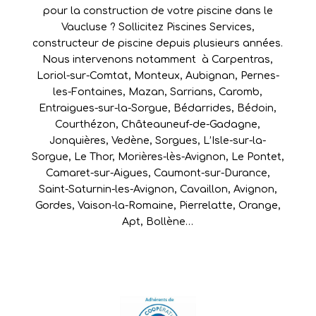
pour la construction de votre piscine dans le
Vaucluse ? Sollicitez Piscines Services,
constructeur de piscine depuis plusieurs années.
Nous intervenons notamment à
Carpentras
,
Loriol-sur-Comtat
,
Monteux
,
Aubignan
,
Pernes-
les-Fontaines
,
Mazan
,
Sarrians
,
Caromb
,
Entraigues-sur-la-Sorgue
,
Bédarrides
,
Bédoin
,
Courthézon
,
Châteauneuf-de-Gadagne
,
Jonquières
,
Vedène
,
Sorgues
,
L’Isle-sur-la-
Sorgue
,
Le Thor
,
Morières-lès-Avignon
,
Le Pontet
,
Camaret-sur-Aigues
,
Caumont-sur-Durance
,
Saint-Saturnin-les-Avignon
,
Cavaillon
,
Avignon
,
Gordes
,
Vaison-la-Romaine
,
Pierrelatte
,
Orange
,
Apt
,
Bollène
…