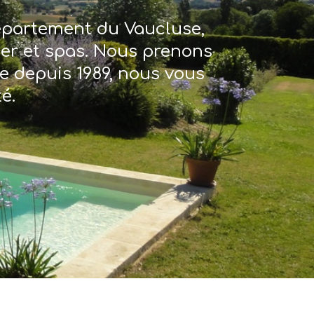
département du Vaucluse,
ter et spas. Nous prenons
re depuis 1989, nous vous
é.