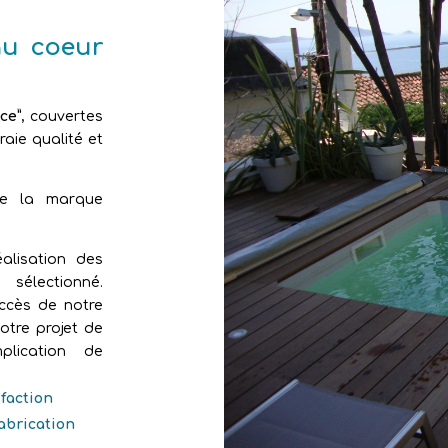
au coeur
ce”
, couvertes
aie qualité et
de la marque
alisation des
sélectionné.
uccès de notre
otre projet de
plication de
sfaction
fabrication