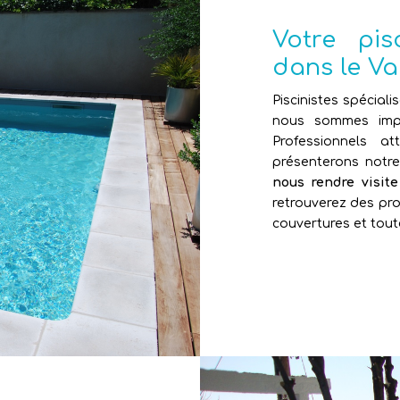
Votre pi
dans le Va
Piscinistes spéciali
nous sommes impl
Professionnels 
présenterons notr
nous rendre visit
retrouverez des pro
couvertures et tout