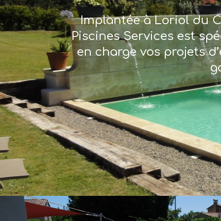
Implantée à Loriol du C
Piscines Services est sp
en charge vos projets d’
g