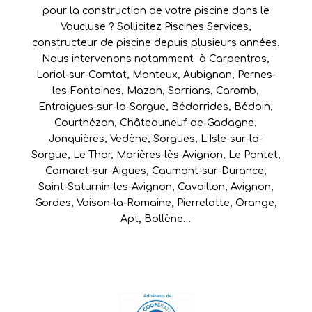
pour la construction de votre piscine dans le
Vaucluse ? Sollicitez Piscines Services,
constructeur de piscine depuis plusieurs années.
Nous intervenons notamment à
Carpentras
,
Loriol-sur-Comtat
,
Monteux
,
Aubignan
,
Pernes-
les-Fontaines
,
Mazan
,
Sarrians
,
Caromb
,
Entraigues-sur-la-Sorgue
,
Bédarrides
,
Bédoin
,
Courthézon
,
Châteauneuf-de-Gadagne
,
Jonquières
,
Vedène
,
Sorgues
,
L’Isle-sur-la-
Sorgue
,
Le Thor
,
Morières-lès-Avignon
,
Le Pontet
,
Camaret-sur-Aigues
,
Caumont-sur-Durance
,
Saint-Saturnin-les-Avignon
,
Cavaillon
,
Avignon
,
Gordes
,
Vaison-la-Romaine
,
Pierrelatte
,
Orange
,
Apt
,
Bollène
…