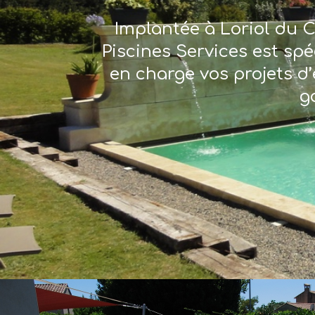
Implantée à Loriol du C
Piscines Services est sp
en charge vos projets d’
g