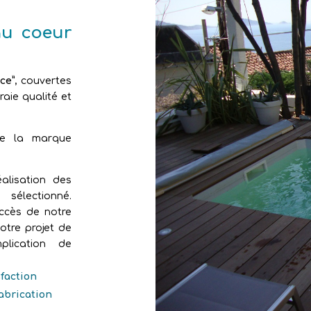
au coeur
ce”
, couvertes
aie qualité et
de la marque
alisation des
sélectionné.
uccès de notre
otre projet de
plication de
sfaction
fabrication