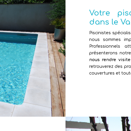
Votre pi
dans le Va
Piscinistes spéciali
nous sommes impl
Professionnels 
présenterons notr
nous rendre visit
retrouverez des pro
couvertures et tout