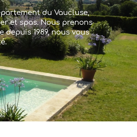
département du Vaucluse,
ter et spas. Nous prenons
re depuis 1989, nous vous
é.