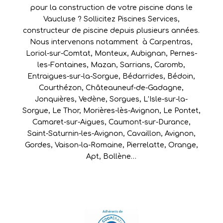
pour la construction de votre piscine dans le
Vaucluse ? Sollicitez Piscines Services,
constructeur de piscine depuis plusieurs années.
Nous intervenons notamment à
Carpentras
,
Loriol-sur-Comtat
,
Monteux
,
Aubignan
,
Pernes-
les-Fontaines
,
Mazan
,
Sarrians
,
Caromb
,
Entraigues-sur-la-Sorgue
,
Bédarrides
,
Bédoin
,
Courthézon
,
Châteauneuf-de-Gadagne
,
Jonquières
,
Vedène
,
Sorgues
,
L’Isle-sur-la-
Sorgue
,
Le Thor
,
Morières-lès-Avignon
,
Le Pontet
,
Camaret-sur-Aigues
,
Caumont-sur-Durance
,
Saint-Saturnin-les-Avignon
,
Cavaillon
,
Avignon
,
Gordes
,
Vaison-la-Romaine
,
Pierrelatte
,
Orange
,
Apt
,
Bollène
…