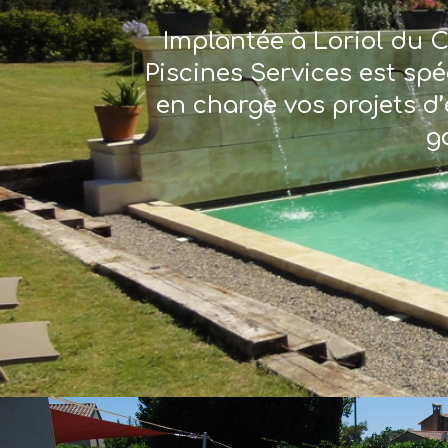
Implantée à Loriol du C
Piscines Services est sp
en charge vos projets d’
g