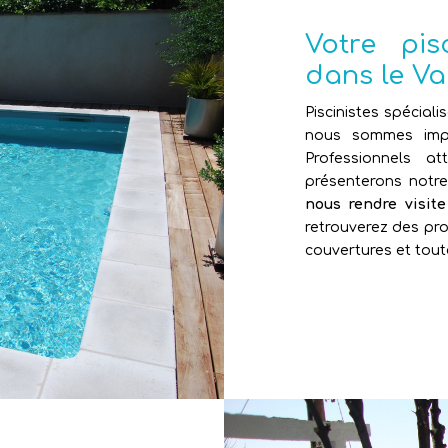
Votre pi
dans le Va
Piscinistes spéciali
nous sommes impl
Professionnels 
présenterons notr
nous rendre visit
retrouverez des pro
couvertures et tout