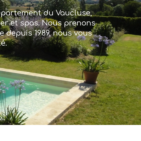
département du Vaucluse,
ter et spas. Nous prenons
re depuis 1989, nous vous
é.