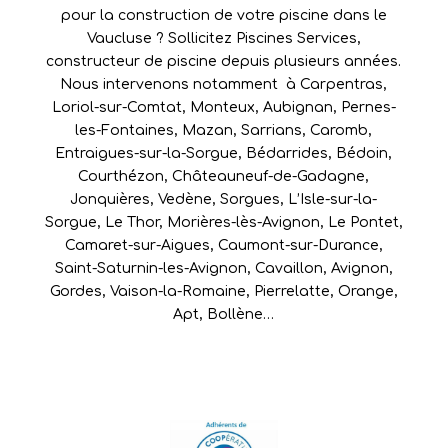
pour la construction de votre piscine dans le
Vaucluse ? Sollicitez Piscines Services,
constructeur de piscine depuis plusieurs années.
Nous intervenons notamment à
Carpentras
,
Loriol-sur-Comtat
,
Monteux
,
Aubignan
,
Pernes-
les-Fontaines
,
Mazan
,
Sarrians
,
Caromb
,
Entraigues-sur-la-Sorgue
,
Bédarrides
,
Bédoin
,
Courthézon
,
Châteauneuf-de-Gadagne
,
Jonquières
,
Vedène
,
Sorgues
,
L’Isle-sur-la-
Sorgue
,
Le Thor
,
Morières-lès-Avignon
,
Le Pontet
,
Camaret-sur-Aigues
,
Caumont-sur-Durance
,
Saint-Saturnin-les-Avignon
,
Cavaillon
,
Avignon
,
Gordes
,
Vaison-la-Romaine
,
Pierrelatte
,
Orange
,
Apt
,
Bollène
…