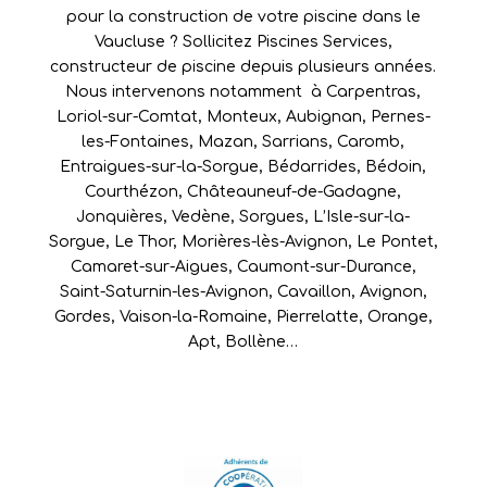
pour la construction de votre piscine dans le
Vaucluse ? Sollicitez Piscines Services,
constructeur de piscine depuis plusieurs années.
Nous intervenons notamment à
Carpentras
,
Loriol-sur-Comtat
,
Monteux
,
Aubignan
,
Pernes-
les-Fontaines
,
Mazan
,
Sarrians
,
Caromb
,
Entraigues-sur-la-Sorgue
,
Bédarrides
,
Bédoin
,
Courthézon
,
Châteauneuf-de-Gadagne
,
Jonquières
,
Vedène
,
Sorgues
,
L’Isle-sur-la-
Sorgue
,
Le Thor
,
Morières-lès-Avignon
,
Le Pontet
,
Camaret-sur-Aigues
,
Caumont-sur-Durance
,
Saint-Saturnin-les-Avignon
,
Cavaillon
,
Avignon
,
Gordes
,
Vaison-la-Romaine
,
Pierrelatte
,
Orange
,
Apt
,
Bollène
…