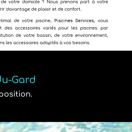
de votre domicile ? Nous prenons part à votre
rir davantage de plaisir et de confort.
imal de votre piscine,
Piscines Services
, vous
 des accessoires variés pour les piscines. par
itution de votre bassin, de votre environnement,
s les accessoires adaptés à vos besoins.
-du-Gard
position.