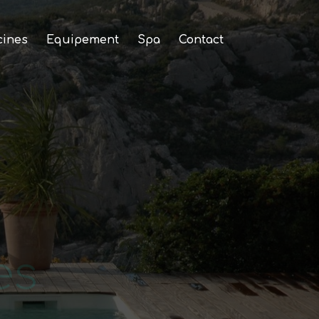
cines
Equipement
Spa
Contact
es
e 15 ans