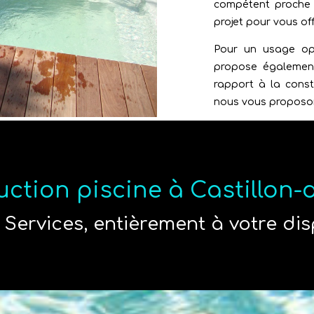
compétent proche 
projet pour vous off
Pour un usage opt
propose également
rapport à la const
nous vous proposon
ction piscine à Castillon
 Services, entièrement à votre dis