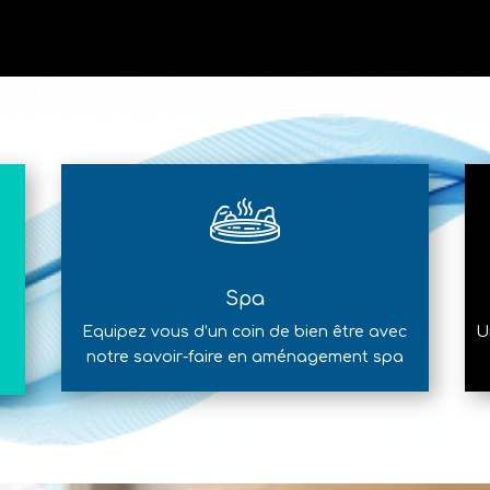
Spa
Equipez vous d’un coin de bien être avec
U
notre savoir-faire en aménagement spa