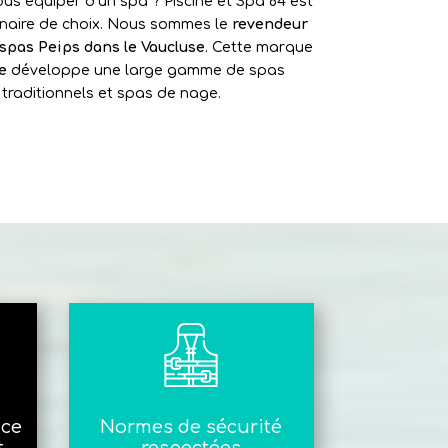
us équiper d’un spa ? Piscine et Spa 84 est
enaire de choix. Nous sommes le
revendeur
 spas Peips dans le Vaucluse
. Cette marque
e
développe une large gamme de spas
traditionnels et spas de nage.
ice
Normes de sécurité