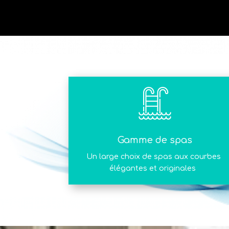
Gamme de spas
Un large choix de spas aux courbes
élégantes et originales