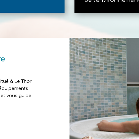
de l'environnemen
re
itué à Le Thor
 équipements
et vous guide