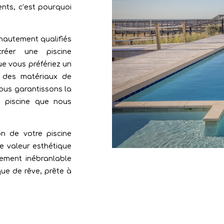
ents, c’est pourquoi
hautement qualifiés
réer une piscine
ue vous préfériez un
t des matériaux de
nous garantissons la
ue piscine que nous
on de votre piscine
ne valeur esthétique
gement inébranlable
que de rêve, prête à