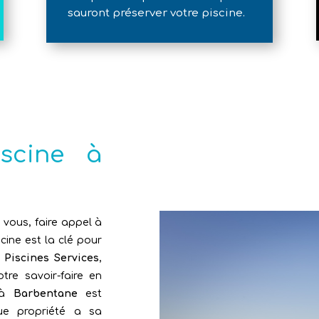
sauront préserver votre piscine.
iscine à
 vous, faire appel à
cine est la clé pour
z
Piscines Services
,
re savoir-faire en
r à
Barbentane
est
e propriété a sa