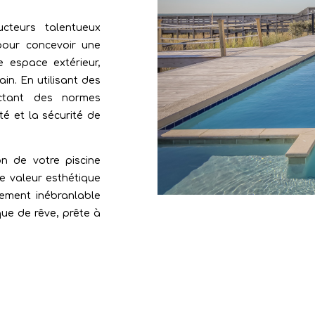
teurs talentueux
 pour concevoir une
e espace extérieur,
in. En utilisant des
ctant des normes
té et la sécurité de
on de votre piscine
ne valeur esthétique
gement inébranlable
que de rêve, prête à