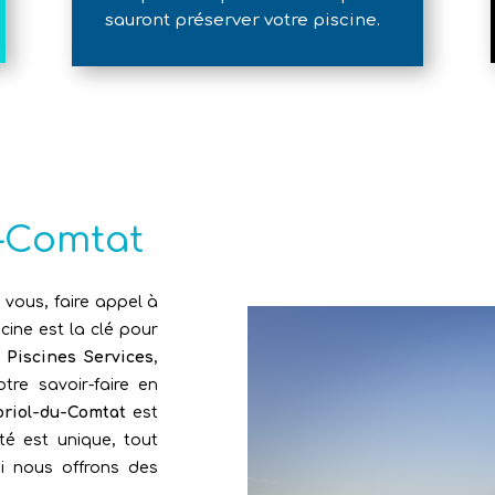
sauront préserver votre piscine.
u-Comtat
 vous, faire appel à
cine est la clé pour
z
Piscines Services
,
re savoir-faire en
oriol-du-Comtat
est
é est unique, tout
i nous offrons des